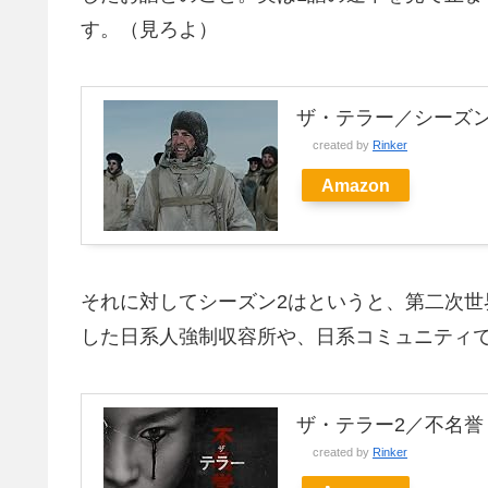
す。（見ろよ）
ザ・テラー／シーズン
created by
Rinker
Amazon
それに対してシーズン2はというと、第二次
した日系人強制収容所や、日系コミュニティ
ザ・テラー2／不名誉
created by
Rinker