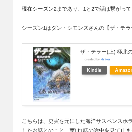
現在シーズン2まであり、1と2で話は繋がっ
シーズン1はダン・シモンズさんの【ザ・テラ
ザ・テラー(上) 極北
created by
Rinker
Kindle
Amazo
こちらは、史実を元にした海洋サスペンスホ
したお話とのこと。実は1話の途中を見て止