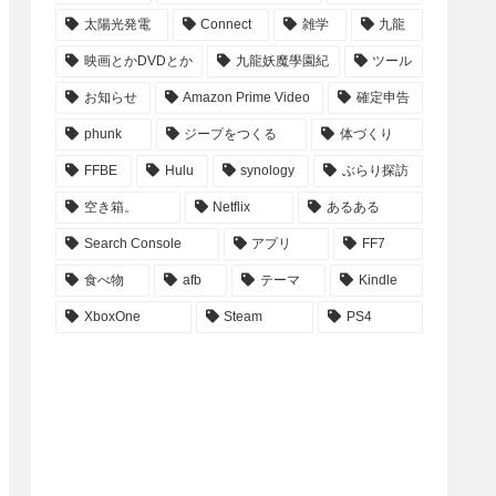
太陽光発電
Connect
雑学
九龍
映画とかDVDとか
九龍妖魔學園紀
ツール
お知らせ
Amazon Prime Video
確定申告
phunk
ジープをつくる
体づくり
FFBE
Hulu
synology
ぶらり探訪
空き箱。
Netflix
あるある
Search Console
アプリ
FF7
食べ物
afb
テーマ
Kindle
XboxOne
Steam
PS4