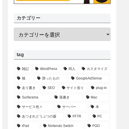
カテゴリー
tag
雑記
WordPress
同人
カスタマイズ
猫
買ったもの
GoogleAdSense
走り書き
SEO
サイト造り
plug-in
Surfarama
落書き
Mac
サービス色々
サーバー
本
あつまれどうぶつの森
FF7R
PC
iPad
Nintendo Switch
FGO