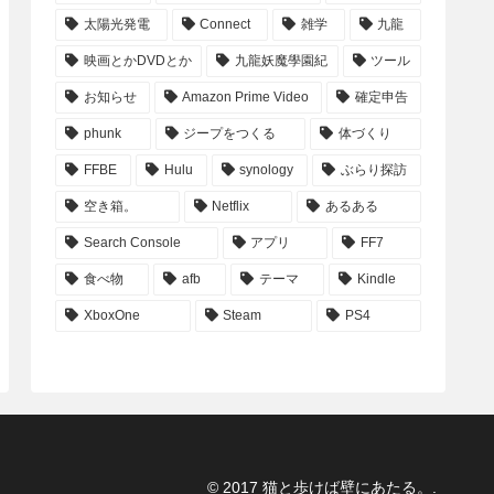
太陽光発電
Connect
雑学
九龍
映画とかDVDとか
九龍妖魔學園紀
ツール
お知らせ
Amazon Prime Video
確定申告
phunk
ジープをつくる
体づくり
FFBE
Hulu
synology
ぶらり探訪
空き箱。
Netflix
あるある
Search Console
アプリ
FF7
食べ物
afb
テーマ
Kindle
XboxOne
Steam
PS4
© 2017 猫と歩けば壁にあたる。.