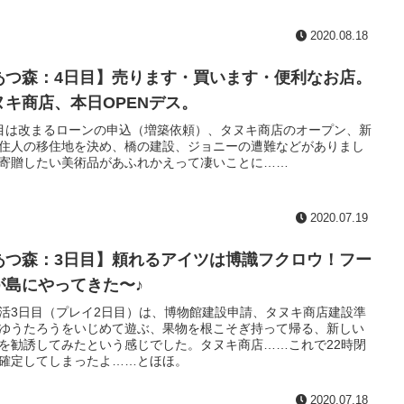
2020.08.18
あつ森：4日目】売ります・買います・便利なお店。
ヌキ商店、本日OPENデス。
目は改まるローンの申込（増築依頼）、タヌキ商店のオープン、新
住人の移住地を決め、橋の建設、ジョニーの遭難などがありまし
寄贈したい美術品があふれかえって凄いことに……
2020.07.19
あつ森：3日目】頼れるアイツは博識フクロウ！フー
が島にやってきた〜♪
活3日目（プレイ2日目）は、博物館建設申請、タヌキ商店建設準
ゆうたろうをいじめて遊ぶ、果物を根こそぎ持って帰る、新しい
を勧誘してみたという感じでした。タヌキ商店……これで22時閉
確定してしまったよ……とほほ。
2020.07.18