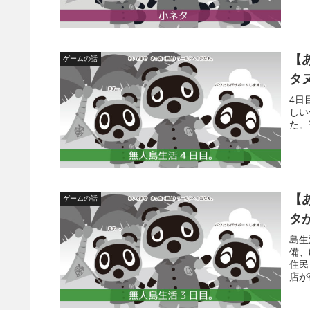
【
ゲームの話
タ
4日
しい
た。
【
ゲームの話
タ
島生
備、
住民
店が