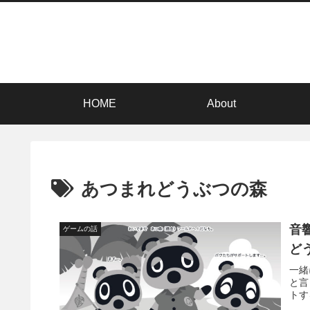
HOME
About
あつまれどうぶつの森
音
ゲームの話
ど
一緒
と言
トす