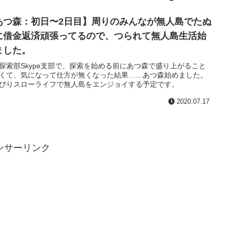
あつ森：初日〜2日目】周りのみんなが無人島でたぬ
に借金返済頑張ってるので、つられて無人島生活始
ました。
探索部Skype支部で、探索を始める前にあつ森で盛り上がること
くて、気になって仕方が無くなった結果……あつ森始めました。
びりスローライフで無人島をエンジョイする予定です。
2020.07.17
ンサーリンク