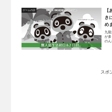
【
ゲームの話
き
め
九龍
が多
のん
スポ