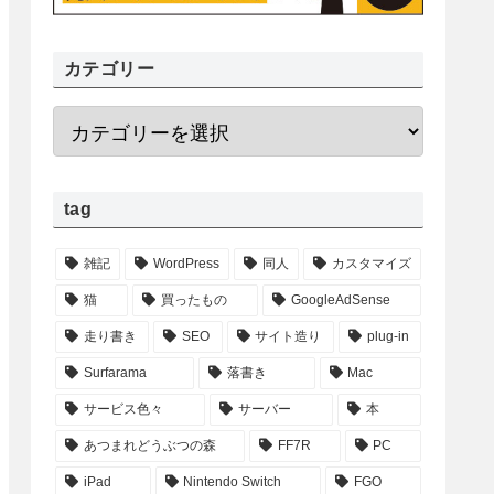
カテゴリー
tag
雑記
WordPress
同人
カスタマイズ
猫
買ったもの
GoogleAdSense
走り書き
SEO
サイト造り
plug-in
Surfarama
落書き
Mac
サービス色々
サーバー
本
あつまれどうぶつの森
FF7R
PC
iPad
Nintendo Switch
FGO