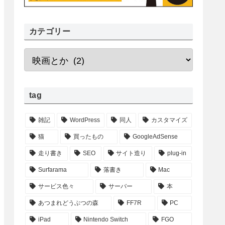
カテゴリー
tag
雑記
WordPress
同人
カスタマイズ
猫
買ったもの
GoogleAdSense
走り書き
SEO
サイト造り
plug-in
Surfarama
落書き
Mac
サービス色々
サーバー
本
あつまれどうぶつの森
FF7R
PC
iPad
Nintendo Switch
FGO