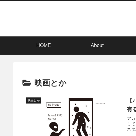
HOME
About
映画とか
【
映画とか
有
アカ
して
ネタ