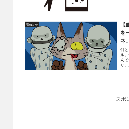
【
映画とか
を
ネ
何と
ル。
んで
リ。
スポ