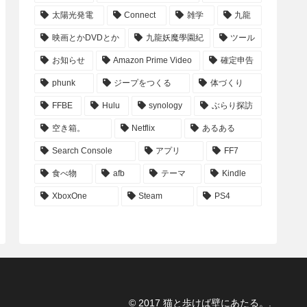
太陽光発電
Connect
雑学
九龍
映画とかDVDとか
九龍妖魔學園紀
ツール
お知らせ
Amazon Prime Video
確定申告
phunk
ジープをつくる
体づくり
FFBE
Hulu
synology
ぶらり探訪
空き箱。
Netflix
あるある
Search Console
アプリ
FF7
食べ物
afb
テーマ
Kindle
XboxOne
Steam
PS4
© 2017 猫と歩けば壁にあたる。.