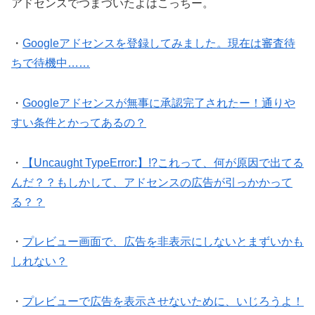
アドセンスでつまづいたよはこっちー。
・
Googleアドセンスを登録してみました。現在は審査待
ちで待機中……
・
Googleアドセンスが無事に承認完了されたー！通りや
すい条件とかってあるの？
・
【Uncaught TypeError:】!?これって、何が原因で出てる
んだ？？もしかして、アドセンスの広告が引っかかって
る？？
・
プレビュー画面で、広告を非表示にしないとまずいかも
しれない？
・
プレビューで広告を表示させないために、いじろうよ！