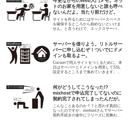
今更ながらのWeb入門メモ。ネッ
WordPress
ろう？って気になったりしますよね。
トのお家を用意しないと誰も呼べ
ないんだよ。当たり前だけど。
サイトを作るためにはサーバースペース
を確保するところから始めないといけま
せん。と言うわけで、エックスサーバー
をレンタルしてみる。
サーバーを借りよう。リトルサー
WordPress
バーに申し込むぞ！ついでにドメ
インも取るよー。
Cocoonで同人サイトをつくるために、本
日はサーバーとドメインを用意してSSL
設定するところまで進めていきます。お
借りするサーバーはリトルサーバー。ド
メインはムームードメインで取得で作業
を進めていきますよ〜
何がどうしてこうなった!?
サーバーの話
mixhostで申込完了してないのに
契約完了されてしまったんだが。
こんなことあるのか？？と思わず真顔に
なったのですが、mixhostさんでサーバー
契約手続きの途中にフリーズに見舞われ
た結果、契約完了画面に到達していない
のにサーバーが契約されてしまいまし
た。この状況、色々と拙いのですがどう