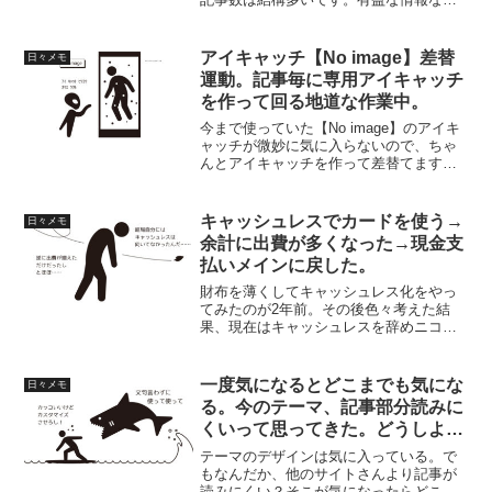
かどうかは別として。とはいえ、この100
以上ある記事。その殆どは、まぁ、日記
にもなっていないような雑記が殆どな状
アイキャッチ【No image】差替
日々メモ
態。雑記は雑記で読ん...
運動。記事毎に専用アイキャッチ
を作って回る地道な作業中。
今まで使っていた【No image】のアイキ
ャッチが微妙に気に入らないので、ちゃ
んとアイキャッチを作って差替てます。
記事数が多くなるとこの作業、メチャク
チャ大変で心が折れそう。
キャッシュレスでカードを使う→
日々メモ
余計に出費が多くなった→現金支
払いメインに戻した。
財布を薄くしてキャッシュレス化をやっ
てみたのが2年前。その後色々考えた結
果、現在はキャッシュレスを辞めニコニ
コ現金払いに戻しました。何でキャッシ
ュレスを辞めたのかというと、現金以上
に散財が増えたからダヨ。
一度気になるとどこまでも気にな
日々メモ
る。今のテーマ、記事部分読みに
くいって思ってきた。どうしよ
う。
テーマのデザインは気に入っている。で
もなんだか、他のサイトさんより記事が
読みにくい？そこが気になったらどこま