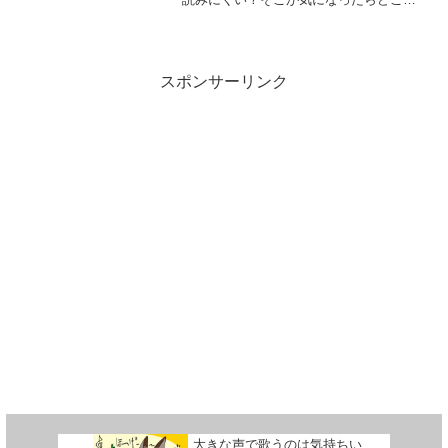
でも違和感がつきまとってしまった。ど
うすればこの違和感、消えてくれ
る？？？消えないならテーマを変更した
方が早いのでは？と悩んでいるだけの
話。
スポンサーリンク
大きな声で歌うのは気持ちい