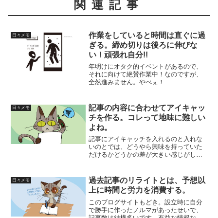
関連記事
作業をしていると時間は直ぐに過
日々メモ
ぎる。締め切りは後ろに伸びな
い！頑張れ自分!!
年明けにオタク的イベントがあるので、
それに向けて絶賛作業中！なのですが、
全然進みません。やべぇ！
記事の内容に合わせてアイキャッ
日々メモ
チを作る。コレって地味に難しい
よね。
記事にアイキャッチを入れるのと入れな
いのとでは、どうやら興味を持っていた
だけるかどうかの差が大きい感じがしま
す。なので、アイキャッチを頑張って作
成しているのですが……コレが中々大変
な作業です。あぁ……先が長い。
過去記事のリライトとは、予想以
日々メモ
上に時間と労力を消費する。
このブログサイトもどき。設立時に自分
で勝手に作ったノルマがあったせいで、
記事数は結構多いです。有益な情報なの