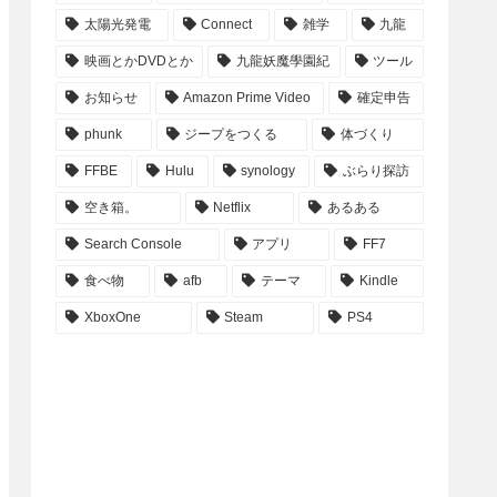
太陽光発電
Connect
雑学
九龍
映画とかDVDとか
九龍妖魔學園紀
ツール
お知らせ
Amazon Prime Video
確定申告
phunk
ジープをつくる
体づくり
FFBE
Hulu
synology
ぶらり探訪
空き箱。
Netflix
あるある
Search Console
アプリ
FF7
食べ物
afb
テーマ
Kindle
XboxOne
Steam
PS4