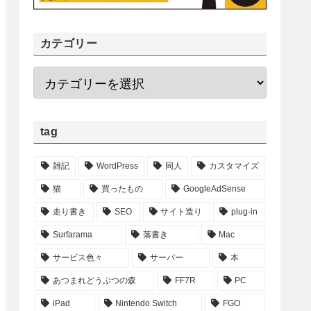
カテゴリー
tag
雑記
WordPress
同人
カスタマイズ
猫
買ったもの
GoogleAdSense
走り書き
SEO
サイト造り
plug-in
Surfarama
落書き
Mac
サービス色々
サーバー
本
あつまれどうぶつの森
FF7R
PC
iPad
Nintendo Switch
FGO