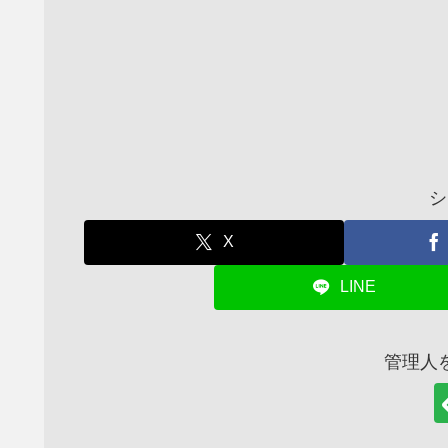
シ
X
LINE
管理人