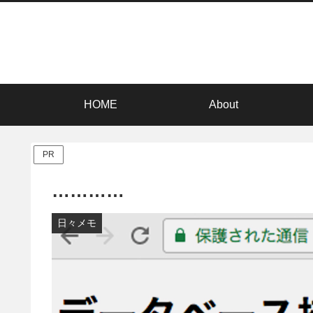
HOME
About
PR
…………
日々メモ