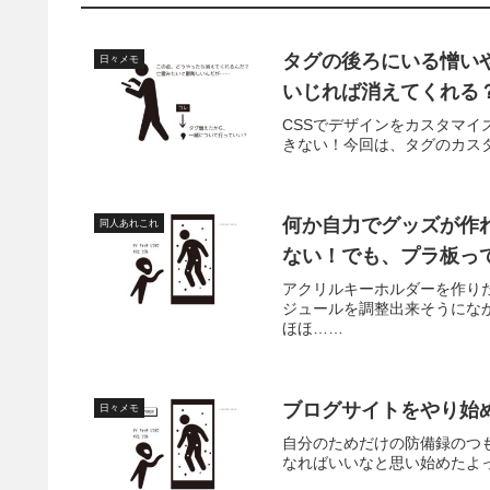
タグの後ろにいる憎い
日々メモ
いじれば消えてくれる
CSSでデザインをカスタマ
きない！今回は、タグのカス
何か自力でグッズが作
同人あれこれ
ない！でも、プラ板っ
アクリルキーホルダーを作り
ジュールを調整出来そうにな
ほほ……
ブログサイトをやり始
日々メモ
自分のためだけの防備録のつ
なればいいなと思い始めたよ