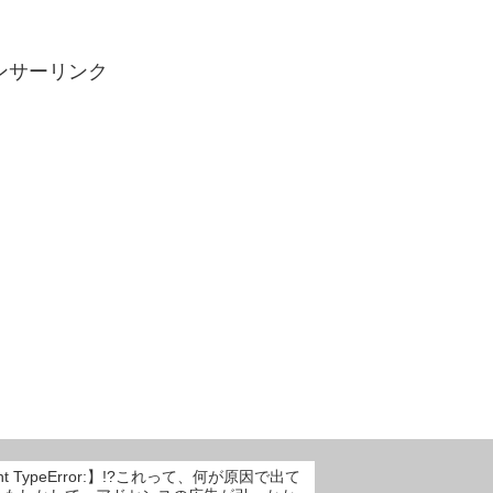
ンサーリンク
ght TypeError:】!?これって、何が原因で出て