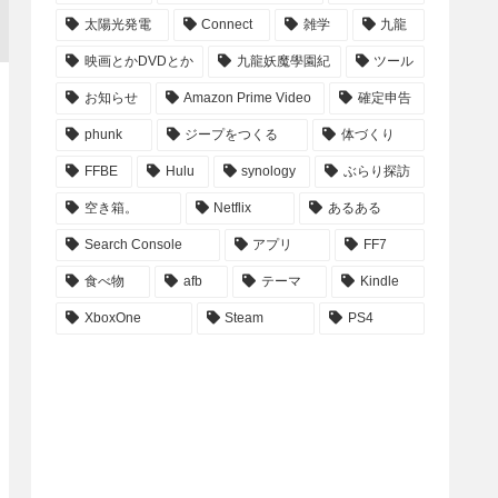
太陽光発電
Connect
雑学
九龍
映画とかDVDとか
九龍妖魔學園紀
ツール
お知らせ
Amazon Prime Video
確定申告
phunk
ジープをつくる
体づくり
FFBE
Hulu
synology
ぶらり探訪
空き箱。
Netflix
あるある
Search Console
アプリ
FF7
食べ物
afb
テーマ
Kindle
XboxOne
Steam
PS4