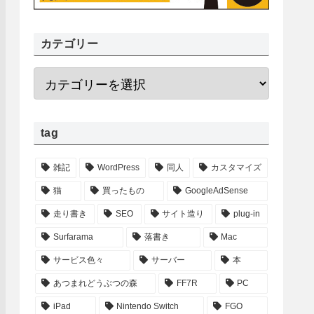
カテゴリー
tag
雑記
WordPress
同人
カスタマイズ
猫
買ったもの
GoogleAdSense
走り書き
SEO
サイト造り
plug-in
Surfarama
落書き
Mac
サービス色々
サーバー
本
あつまれどうぶつの森
FF7R
PC
iPad
Nintendo Switch
FGO