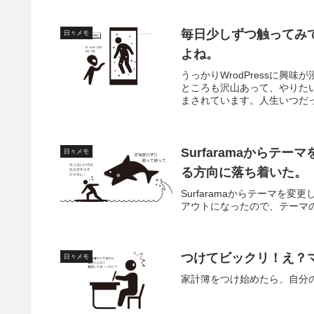
毎日少しずつ触ってみ
日々メモ
よね。
うっかりWrodPressに
ところも沢山あって、やりた
まされています。人生いつだ
Surfaramaから
日々メモ
る方向に落ち着いた。
Surfaramaからテーマ
アウトになったので、テーマ
つけてビックリ！え？
日々メモ
家計簿をつけ始めたら、自分