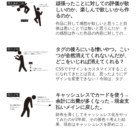
頑張ったことに対しての評価が欲
同人あれこれ
しいのか、楽しんで欲しいから作
るのか。
作品に対して感想が欲しいと思うこと自
体は悪いことでは無いと思うんだが、そ
の感想は作った作品の内容に対してのモ
ノなのか、自分の努力に対しての反応な
のか。どちらを求められているのか分か
らないって場合があるよね。自分自身感
タグの後ろにいる憎いやつ。こい
日々メモ
想を伝えるのが下手くそなので、それが
つが全然消えてくれないんだが、
好きです！最高です！以外の言葉が出て
どこをいじれば消えてくれる？
こないから、努力したから認めてよとい
う感情が滲み出てしまっている作品は苦
CSSでデザインをカスタマイズすること
手と感じてしまうんです。という話。
になれてきたとは言え、思ったようにデ
ザインを変更できない！今回は、タグの
カスタマイズでつまづきました。
キャッシュレスでカードを使う→
日々メモ
余計に出費が多くなった→現金支
払いメインに戻した。
財布を薄くしてキャッシュレス化をやっ
てみたのが2年前。その後色々考えた結
果、現在はキャッシュレスを辞めニコニ
コ現金払いに戻しました。何でキャッシ
ュレスを辞めたのかというと、現金以上