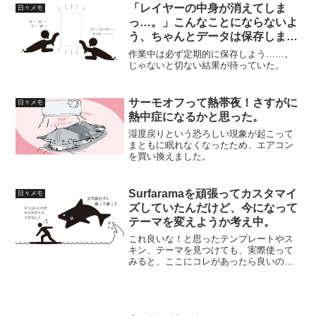
に散財が増えたからダヨ。
「レイヤーの中身が消えてしま
日々メモ
っ…。」こんなことにならないよ
う、ちゃんとデータは保存しまし
ょうという教訓。
作業中は必ず定期的に保存しよう……。
じゃないと切ない結果が待っていた。
サーモオフって熱帯夜！さすがに
日々メモ
熱中症になるかと思った。
湿度戻りという恐ろしい現象が起こって
まともに眠れなくなったため、エアコン
を買い換えました。
Surfaramaを頑張ってカスタマイ
日々メモ
ズしていたんだけど、今になって
テーマを変えようか考え中。
これ良いな！と思ったテンプレートやス
キン、テーマを見つけても、実際使って
みると、ここにコレがあったら良いの
に……なんていうことありますよね？そ
れで一生懸命カスタマイズしたんだけ
ど……どうにも気に入らないってこと。
そんな話です。