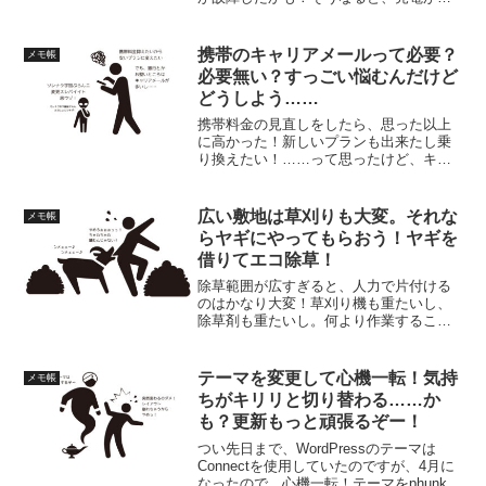
まってしまうので非常に困る。どうすれ
ば良いんだ！という感じで今詰んでる状
態、です！
携帯のキャリアメールって必要？
メモ帳
必要無い？すっごい悩むんだけど
どうしよう……
携帯料金の見直しをしたら、思った以上
に高かった！新しいプランも出来たし乗
り換えたい！……って思ったけど、キャ
リアメールが必要かそうじゃ無いかでと
ても悩む。と言うわけで、ホントにキャ
リアメールが、自分にとって必要なのか
広い敷地は草刈りも大変。それな
メモ帳
を考えてみる。
らヤギにやってもらおう！ヤギを
借りてエコ除草！
除草範囲が広すぎると、人力で片付ける
のはかなり大変！草刈り機も重たいし、
除草剤も重たいし。何より作業すること
自体が面倒くさい！と言うわけで、いっ
その事雑草をモリモリ食ってくれるヤギ
を導入したらどうだろう？となった結
テーマを変更して心機一転！気持
メモ帳
果、ヤギ除草をやってみました。メリッ
ちがキリリと切り替わる……か
トもあるけどもちろんデメリットもある
も？更新もっと頑張るぞー！
よ！
つい先日まで、WordPressのテーマは
Connectを使用していたのですが、4月に
なったので、心機一転！テーマをphunkに