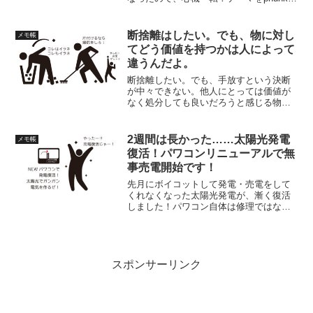
変更しました。見た目シンプルになった
けど、スッキリして結構好み〜。
断捨離はしたい。でも、物に対し
メモ帳
てどう価値を持つかは人によって
違うんだよ。
断捨離したい。でも、手放すという決断
が中々できない。他人にとっては価値が
なく処分しても良いだろうと感じる物で
も、所有者にとっては手放したら二度と
手に入らないと後悔を一生しつづける価
値があるものもある。断捨離って難しい
2週間は長かった……太陽光発電
メモ帳
よね。
復活！パワコンリニューアルで無
事売電開始です！
先月にボイコットして発電・売電をして
くれなくなった太陽光発電が、漸く復活
しました！パワコン自体は修理ではなく
新品交換になったのですが、保障で交換
出来たので実質0円!ガンガン発電してく
れるため、毎日のグラフを見るのが楽し
いです。
スポンサーリンク