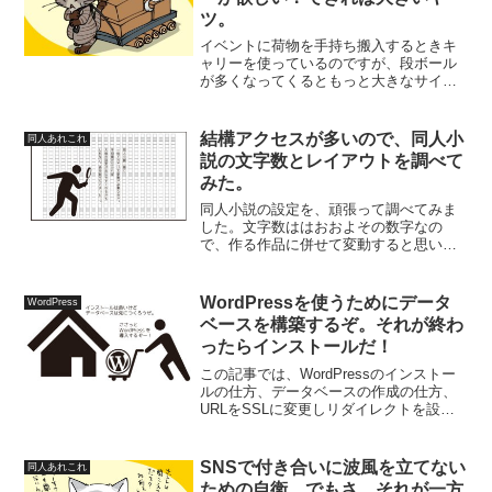
ツ。
イベントに荷物を手持ち搬入するときキ
ャリーを使っているのですが、段ボール
が多くなってくるともっと大きなサイズ
のヤツが欲しい！って気持ちが大きくな
ってきました。 で、タイミング良く欲し
いと思っていた商品のチラシを見てしま
結構アクセスが多いので、同人小
同人あれこれ
ったので、気が付いたらお買い上げして
説の文字数とレイアウトを調べて
たよって話。
みた。
同人小説の設定を、頑張って調べてみま
した。文字数ははおおよその数字なの
で、作る作品に併せて変動すると思いま
す。
WordPressを使うためにデータ
WordPress
ベースを構築するぞ。それが終わ
ったらインストールだ！
この記事では、WordPressのインストー
ルの仕方、データベースの作成の仕方、
URLをSSLに変更しリダイレクトを設定
するまでを進めていきます。インストー
ルの方法は2種類あるので、やりやすい方
を選んで作業すると良いかと思います
SNSで付き合いに波風を立てない
同人あれこれ
よ〜
ための自衛。でもさ、それが一方