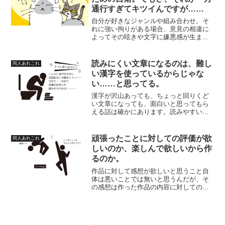
通行すぎてキツイんですが……
自分が好きなジャンルや組み合わせ。そ
れに強い拘りがある場合、意見の相違に
よってその呟きや文字に嫌悪感が生まれ
てしまう。そういうのを『同担拒否』と
言うらしいのですが、それを自衛するた
めの呟きが、地味にモヤモヤを生んでし
読みにくい文章になるのは、難し
同人あれこれ
まうこともあります。見てるとこれって
い漢字を使っているからじゃな
どうなんだろう？って思ってしまったよ
い……と思ってる。
という話。
漢字が沢山あっても、ちょっと回りくど
い文章になっても、面白いと思ってもら
える話は確かにあります。読みやすい＝
面白いというわけではないんじゃないの
かなという話。
頑張ったことに対しての評価が欲
同人あれこれ
しいのか、楽しんで欲しいから作
るのか。
作品に対して感想が欲しいと思うこと自
体は悪いことでは無いと思うんだが、そ
の感想は作った作品の内容に対してのモ
ノなのか、自分の努力に対しての反応な
のか。どちらを求められているのか分か
らないって場合があるよね。自分自身感
想を伝えるのが下手くそなので、それが