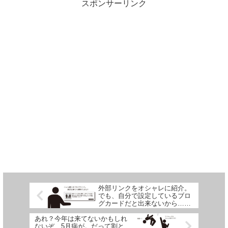
好きです！最高です！以外の言葉が出て
スポンサーリンク
こないから、努力したから認めてよとい
う感情が滲み出てしまっている作品は苦
手と感じてしまうんです。という話。
外部リンクをオシャレに紹介。
でも、自分で設定しているブロ
グカードだと出来ないから……
あれ？今年は来てないかもしれ
ないぞ、5月病が。だって割と