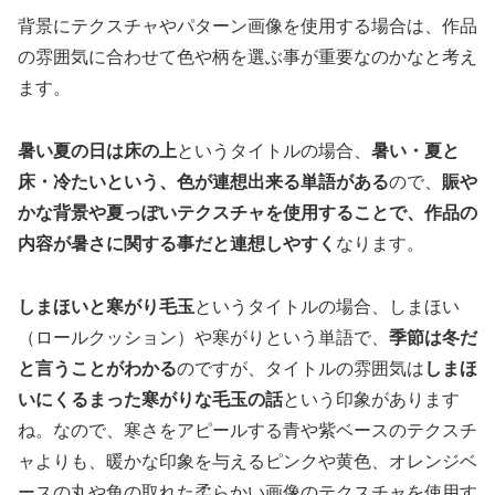
背景にテクスチャやパターン画像を使用する場合は、作品
の雰囲気に合わせて色や柄を選ぶ事が重要なのかなと考え
ます。
暑い夏の日は床の上
というタイトルの場合、
暑い・夏と
床・冷たいという、色が連想出来る単語がある
ので、
賑や
かな背景や夏っぽいテクスチャを使用することで、作品の
内容が暑さに関する事だと連想しやすく
なります。
しまほいと寒がり毛玉
というタイトルの場合、しまほい
（ロールクッション）や寒がりという単語で、
季節は冬だ
と言うことがわかる
のですが、タイトルの雰囲気は
しまほ
いにくるまった寒がりな毛玉の話
という印象があります
ね。なので、寒さをアピールする青や紫ベースのテクスチ
ャよりも、暖かな印象を与えるピンクや黄色、オレンジベ
ースの丸や角の取れた柔らかい画像のテクスチャを使用す